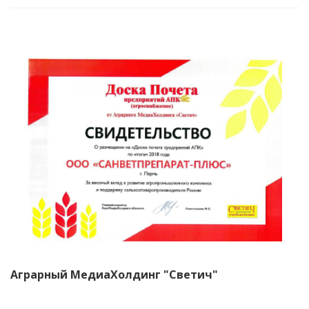
Аграрный МедиаХолдинг "Светич"